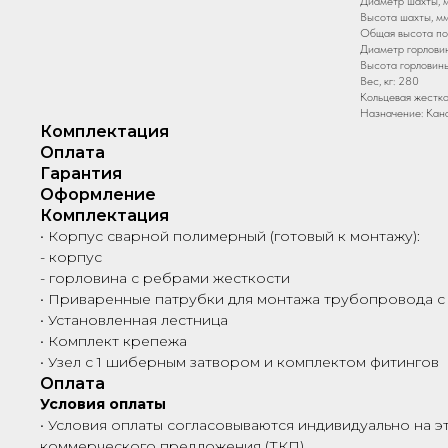
Диаметр шахты, м
Высота шахты, мм
Общая высота по 
Диаметр горловин
Высота горловины
Вес, кг: 280
Кольцевая жестко
Назначение: Кан
Комплектация
Оплата
Гарантия
Оформление
Комплектация
• Корпус сварной полимерный (готовый к монтажу):
- корпус
- горловина с ребрами жесткости
• Приваренные патрубки для монтажа трубопровода с
• Установленная лестница
• Комплект крепежа
• Узел с 1 шиберным затвором и комплектом фитингов
Оплата
Условия оплаты
• Условия оплаты согласовываются индивидуально на э
коммерческого предложения (ТКП)