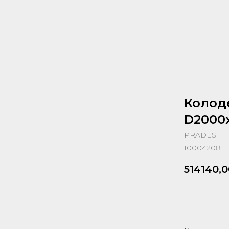
Колод
D2000
PRADEST
10004208
514140,0
Запрос