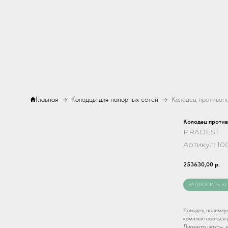
Главная
Колодцы для напорных сетей
Колодец проти
PRADEST
Артикул:
10
253630,00
р.
ЗАПРОСИТЬ К
Колодец полимер
комплектоваться 
Диаметр шахты, м