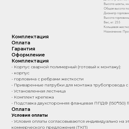
Высота шахты, мм
Общая высота по
Диаметр горловин
Высота горловины
Вес, кг: 255
Кольцевая жестко
Назначение: Про
Комплектация
Оплата
Гарантия
Оформление
Комплектация
• Корпус сварной полимерный (готовый к монтажу):
- корпус
- горловина с ребрами жесткости
• Приваренные патрубки для монтажа трубопровода с
• Установленная лестница
• Комплект крепежа
• Подставка двухсторонняя фланцевая ППДФ (150*150) Ги
Оплата
Условия оплаты
• Условия оплаты согласовываются индивидуально на э
коммерческого предложения (ТКП)