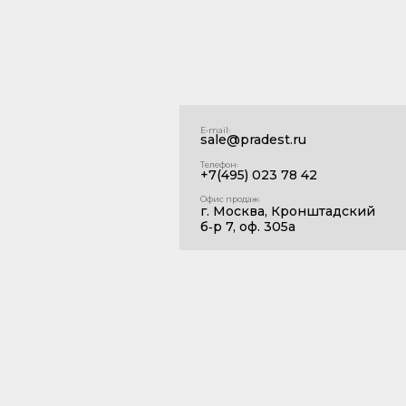
E‑mail꞉
sale@pradest.ru
Телефон꞉
+7(495) 023 78 42
Офис продаж꞉
г. Москва, Кронштадский
б‑р 7, оф. 305а