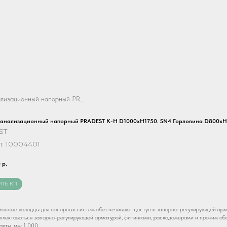
ализационный напорный PRADEST К-Н D1000хH1750. SN4 Горловина D80
канализационный напорный PRADEST К-Н D1000хH1750. SN4 Горловина D800х
ST
л:
10004401
0
р.
ИТЬ КП
онные колодцы для напорных систем обеспечивают доступ к запорно-регулирующей арма
лектоваться запорно-регулирующей арматурой, фитингами, расходомерами и прочим об
хты, мм: 1 000