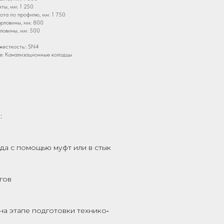
ты, мм: 1 250
та по профилю, мм: 1 750
рловины, мм: 800
ловины, мм: 500
жесткость:: SN4
е: Канализационные колодцы
:
да с помощью муфт или в стык
гов
на этапе подготовки технико‑