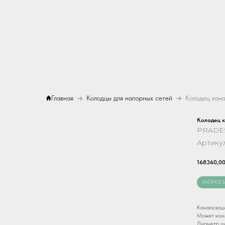
Главная
Колодцы для напорных сетей
Колодец кан
Колодец 
PRADE
Артику
168360,0
ЗАПРОС
Канализаци
Может комп
Диаметр ша