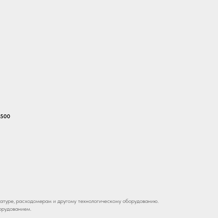
0хH500
H500
туре, расходомерам и другому технологическому оборудованию.
орудованием.