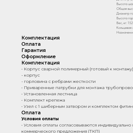
Высота шах
Общая высо
Диаметр го
Высота гор
Вес, кг: 152
Кольцевая 
Назначени
Комплектация
Оплата
Гарантия
Оформление
Комплектация
• Корпус сварной полимерный (готовый к монтажу)
- корпус
- горловина с ребрами жесткости
• Приваренные патрубки для монтажа трубопрово
• Установленная лестница
• Комплект крепежа
• Узел с 1 шиберным затвором и комплектом фитин
Оплата
Условия оплаты
• Условия оплаты согласовываются индивидуально 
коммерческого предложения (ТКП)