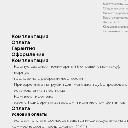
Высота шахты, мм
Общая высота по
Диаметр горловин
Высота горловины
Вес, кг: 401
Кольцевая жестко
Назначение: Кан
Комплектация
Оплата
Гарантия
Оформление
Комплектация
• Корпус сварной полимерный (готовый к монтажу):
- корпус
- горловина с ребрами жесткости
• Приваренные патрубки для монтажа трубопровода с
• Установленная лестница
• Комплект крепежа
• Узел с 1 шиберным затвором и комплектом фитингов
Оплата
Условия оплаты
• Условия оплаты согласовываются индивидуально на э
коммерческого предложения (ТКП)