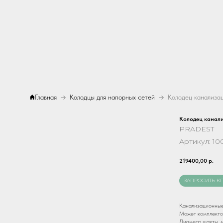
Главная
Колодцы для напорных сетей
Колодец канал
PRADEST
Артикул:
10
219400,00
р.
ЗАПРОСИТЬ К
Канализационные
Может комплекто
Диаметр шахты, м