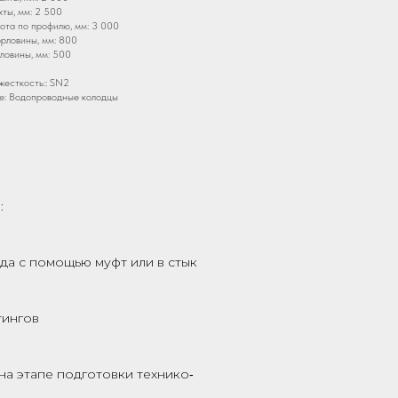
ты, мм: 2 500
та по профилю, мм: 3 000
рловины, мм: 800
ловины, мм: 500
5
жесткость:: SN2
е: Водопроводные колодцы
:
да с помощью муфт или в стык
тингов
на этапе подготовки технико‑