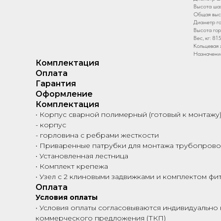
Высота шах
Общая высо
Диаметр го
Высота гор
Вес, кг: 81
Кольцевая 
Назначени
Комплектация
Оплата
Гарантия
Оформление
Комплектация
• Корпус сварной полимерный (готовый к монтажу)
- корпус
- горловина с ребрами жесткости
• Приваренные патрубки для монтажа трубопрово
• Установленная лестница
• Комплект крепежа
• Узел с 2 клиновыми задвижками и комплектом фи
Оплата
Условия оплаты
• Условия оплаты согласовываются индивидуально 
коммерческого предложения (ТКП)