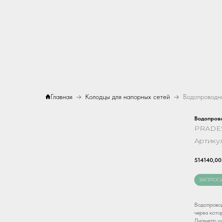
Главная
Колодцы для напорных сетей
Водопроводн
Водопров
PRADE
Артику
514140,00
ЗАПРОС
Водопровод
через кото
Диаметр ша