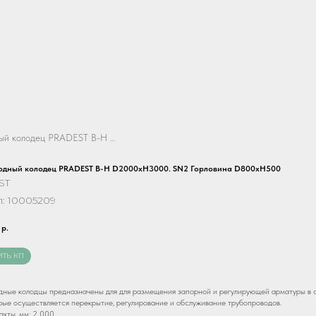
ый колодец PRADEST В-Н D2000хH3000. SN2 Горловина D800хH500
одный колодец PRADEST В-Н D2000хH3000. SN2 Горловина D800хH500
ST
л:
10005209
р.
ИТЬ КП
ные колодцы предназначены для для размещения запорной и регулирующей арматуры в с
рые осуществляется перекрытие, регулирование и обслуживание трубопроводов.
хты, мм: 2 000