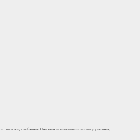
истемах водоснабжения. Они являются ключевыми узлами управления,