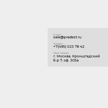
E‑mail꞉
sale@pradest.ru
Телефон꞉
+7(495) 023 78 42
Офис продаж꞉
г. Москва, Кронштадский
б‑р 7, оф. 305а