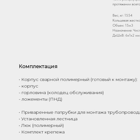
протяжении всего
Вес, кг: 1554
Кольцевая жестко
Объем: 15м3
Назначение: Чис
ДxШxВ: 6x1x2 мм
Комплектация
• Корпус сварной полимерный (готовый к монтажу):
- корпус
- горловина (колодец обслуживания)
- ложементы (ПНД)
• Приваренные патрубки для монтажа трубопровода
• Установленная лестница
• Люк (полимерный)
• Комплект крепежа