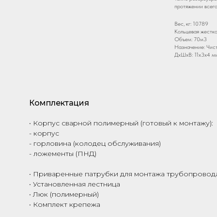
протяжении всего
Вес, кг: 10789
Кольцевая жестко
Объем: 70м3
Назначение: Чис
ДxШxВ: 11x3x4 м
Комплектация
• Корпус сварной полимерный (готовый к монтажу):
- корпус
- горловина (колодец обслуживания)
- ложементы (ПНД)
• Приваренные патрубки для монтажа трубопровода
• Установленная лестница
• Люк (полимерный)
• Комплект крепежа