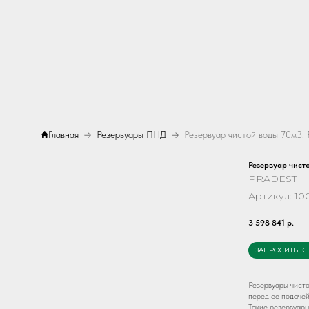
Главная
Резервуары ПНД
Резервуар чист
PRADEST
Артикул:
100
3 598 841
р.
ЗАПРОСИТЬ К
Резервуары чисто
перед ее подачей
Такие резервуары