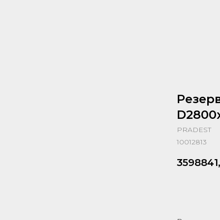
Резерв
D2800х
PRADEST
10012813
3598841
Запрос