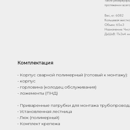
Такие резервуары
протяжении всего
Вес, кг: 6082
Кольцевая жестко
Объем: 65м3
Назначение: Чис
ДxШxВ: 11x3x4 м
Комплектация
• Корпус сварной полимерный (готовый к монтажу):
- корпус
- горловина (колодец обслуживания)
- ложементы (ПНД)
• Приваренные патрубки для монтажа трубопровода
• Установленная лестница
• Люк (полимерный)
• Комплект крепежа