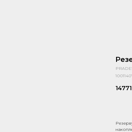
Рез
PRADE
1001140
14771
За
Резерв
накопле