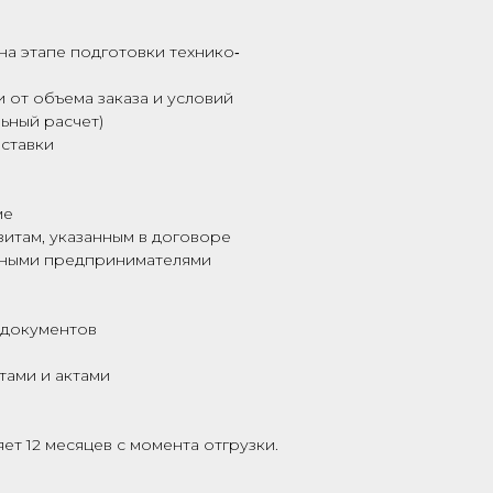
на этапе подготовки технико‑
 от объема заказа и условий
ьный расчет)
ставки
ме
зитам, указанным в договоре
ьными предпринимателями
 документов
тами и актами
ет 12 месяцев с момента отгрузки.