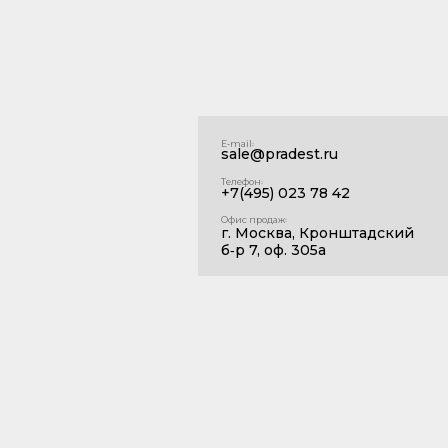
E‑mail꞉
sale@pradest.ru
Телефон꞉
+7(495) 023 78 42
Офис продаж꞉
г. Москва, Кронштадский
б‑р 7, оф. 305а