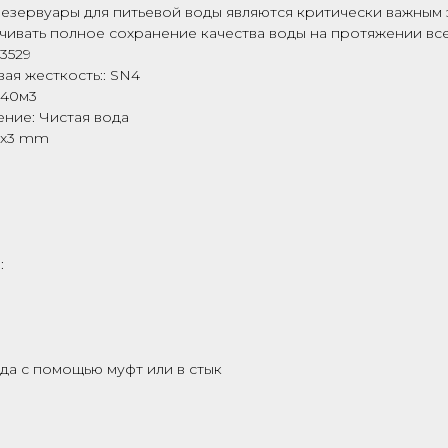
резервуары для питьевой воды являются критически важным
чивать полное сохранение качества воды на протяжении все
 3529
ая жесткость:: SN4
 40м3
ение: Чистая вода
x2x3 mm
:
да с помощью муфт или в стык