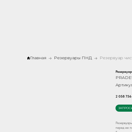
Главная
Резервуары ПНД
Резервуар
PRADE
Артику
2 058 756
ЗАПРОС
Резервуары
перед ее п