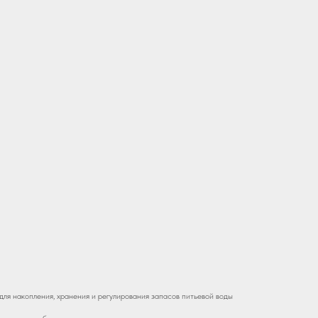
ля накопления, хранения и регулирования запасов питьевой воды