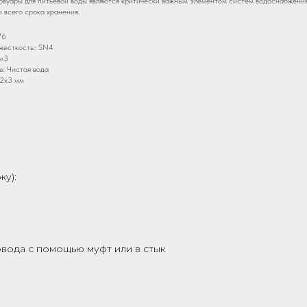
рвуары для питьевой воды являются критически важным элементом систем водоснабжения
 всего срока хранения.
76
жесткость:: SN4
м3
: Чистая вода
x2x3 мм
жу):
вода с помощью муфт или в стык