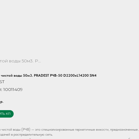
Резервуар чистой воды 50м3. PRADEST РЧВ-50 D2200хL14200 SN4
 чистой воды 50м3. PRADEST РЧВ-50 D2200хL14200 SN4
ST
л:
10011409
р.
ИТЬ КП
 чистой воды (РЧВ) — это специализированные герметичные емкости, предназначенные д
одачей в распределительную сеть.