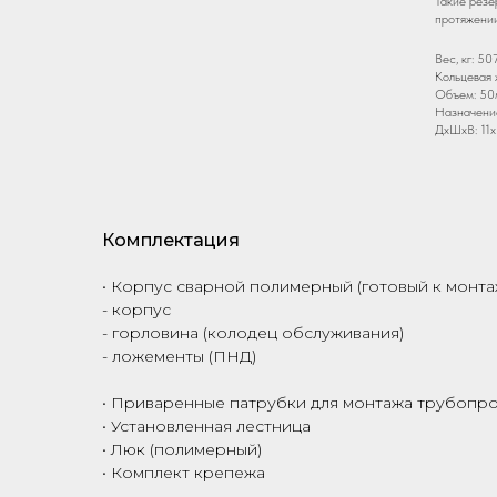
Такие резе
протяжении
Вес, кг: 50
Кольцевая 
Объем: 50
Назначение
ДxШxВ: 11
Комплектация
• Корпус сварной полимерный (готовый к монта
- корпус
- горловина (колодец обслуживания)
- ложементы (ПНД)
• Приваренные патрубки для монтажа трубопро
• Установленная лестница
• Люк (полимерный)
• Комплект крепежа