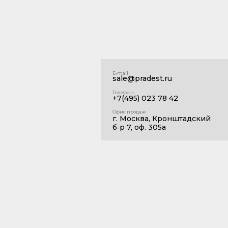
E‑mail꞉
sale@pradest.ru
Телефон꞉
+7(495) 023 78 42
Офис продаж꞉
г. Москва, Кронштадский
б‑р 7, оф. 305а