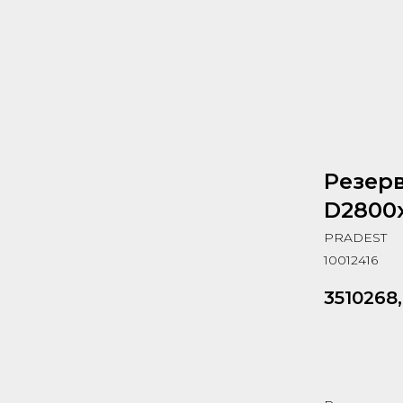
Резерв
D2800х
PRADEST
10012416
3510268
Запрос