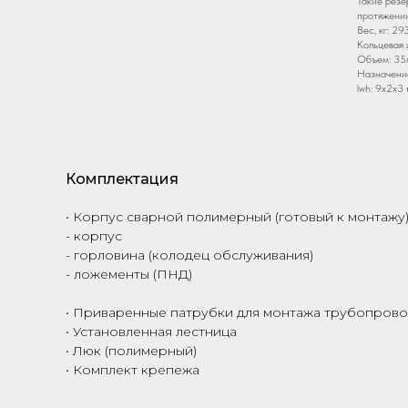
Такие резе
протяжении
Вес, кг: 29
Кольцевая 
Объем: 35
Назначение
lwh: 9x2x3
Комплектация
• Корпус сварной полимерный (готовый к монтажу)
- корпус
- горловина (колодец обслуживания)
- ложементы (ПНД)
• Приваренные патрубки для монтажа трубопрово
• Установленная лестница
• Люк (полимерный)
• Комплект крепежа