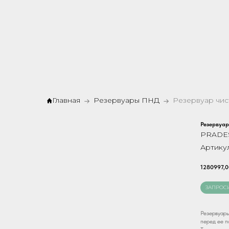
Главная
Резервуары ПНД
Резервуар
PRADE
Артику
1280997,0
ЗАПРОС
Резервуары
перед ее п