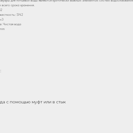
рвуары для питьевой воды являются критически важным элементом систем водоснабжения
 всего срока хранения.
32
жесткость:: SN2
м3
: Чистая вода
 mm
:
да с помощью муфт или в стык