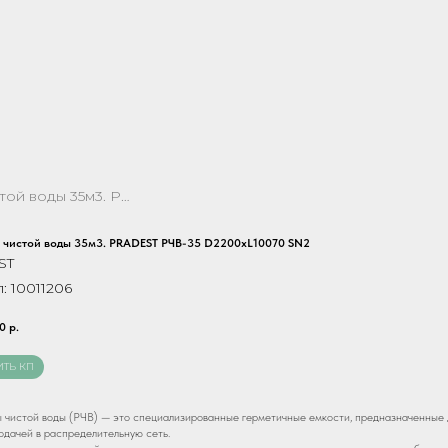
Резервуар чистой воды 35м3. PRADEST РЧВ-35 D2200хL10070 SN2
 чистой воды 35м3. PRADEST РЧВ-35 D2200хL10070 SN2
ST
л:
10011206
0
р.
ИТЬ КП
 чистой воды (РЧВ) — это специализированные герметичные емкости, предназначенные д
одачей в распределительную сеть.