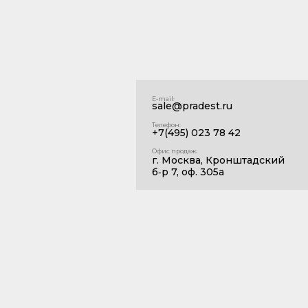
E‑mail꞉
sale@pradest.ru
Телефон꞉
+7(495) 023 78 42
Офис продаж꞉
г. Москва, Кронштадский
б‑р 7, оф. 305а