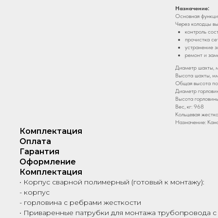
Назначение:
Основная функци
Через колодцы вы
контроль сос
прочистка се
устранение з
ремонт и зам
Диаметр шахты, м
Высота шахты, мм
Общая высота по
Диаметр горловин
Высота горловины
Вес, кг: 968
Кольцевая жестко
Назначение: Кан
Комплектация
Оплата
Гарантия
Оформление
Комплектация
• Корпус сварной полимерный (готовый к монтажу):
- корпус
- горловина с ребрами жесткости
• Приваренные патрубки для монтажа трубопровода с