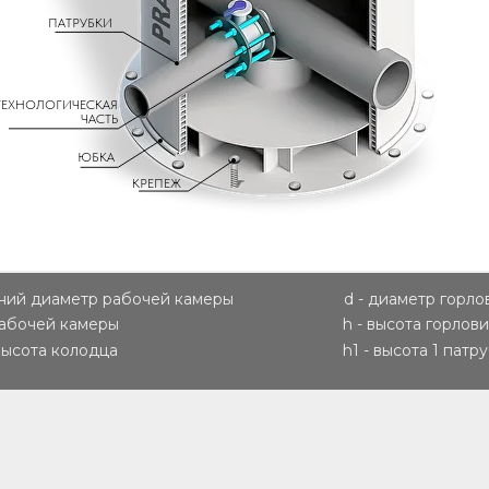
ПАТРУБКИ
ТЕХНОЛОГИЧЕСКАЯ
ЧАСТЬ
ЮБКА
КРЕПЕЖ
нний диаметр рабочей камеры
d - диаметр горл
рабочей камеры
h - высота горлов
высота колодца
h1 - высота 1 патр