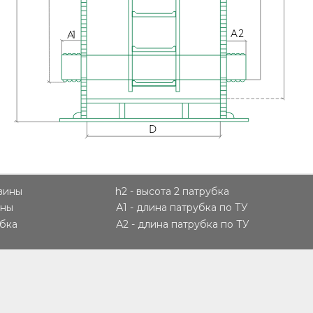
A2
A1
D
овины
h2 - высота 2 патрубка
ины
А1 - длина патрубка по ТУ
убка
А2 - длина патрубка по ТУ