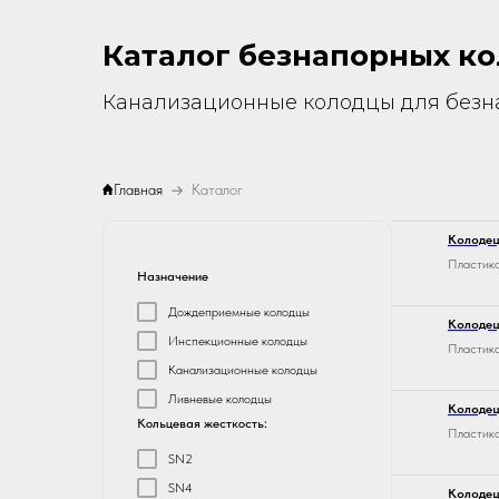
Каталог безнапорных к
Канализационные колодцы для безн
Главная
Каталог
Колодец
Пластико
Назначение
Дождеприемные колодцы
Колодец
Инспекционные колодцы
Пластико
Канализационные колодцы
Ливневые колодцы
Колодец
Кольцевая жесткость:
Пластико
SN2
SN4
Колодец