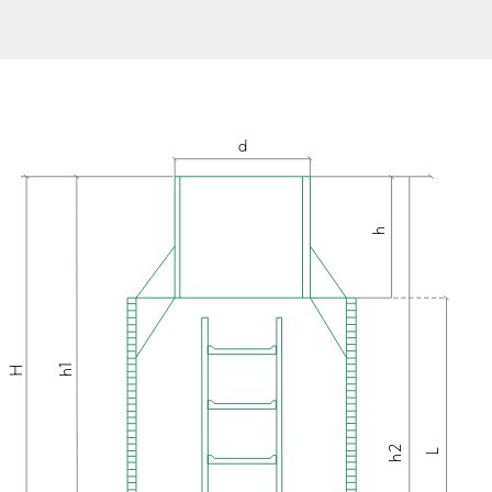
d
h
h1
Н
h2
L