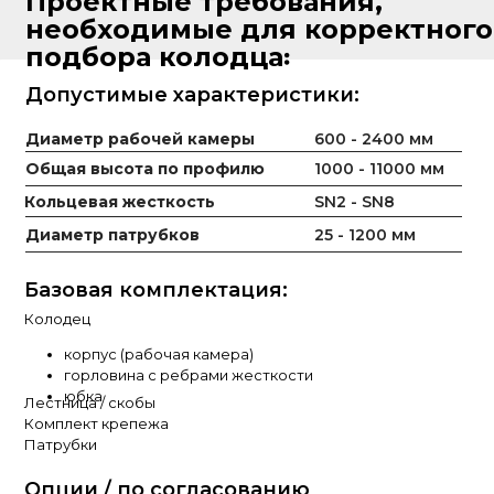
Проектные требования,
необходимые для корректного
подбора колодца꞉
Допустимые характеристики:
Диаметр рабочей камеры
600 - 2400 мм
Общая высота по профилю
1000 - 11000 мм
Кольцевая жесткость
SN2 - SN8
Диаметр патрубков
25 - 1200 мм
Базовая комплектация:
Колодец
корпус (рабочая камера)
горловина с ребрами жесткости
юбка
Лестница / скобы
Комплект крепежа
Патрубки
Опции / по согласованию