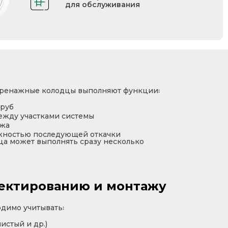
для обслуживания
 дренажные колодцы выполняют функции꞉
труб
ежду участками системы
ажа
жностью последующей откачки
ца может выполнять сразу несколько
оектированию и монтажу
димо учитывать꞉
истый и др.)