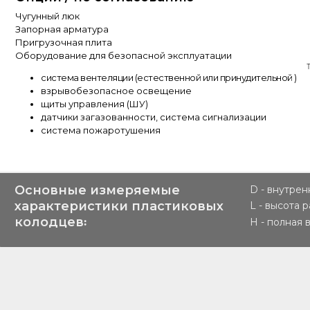
Чугунный люк
Запорная арматура
Пригрузочная плита
Оборудование для безопасной эксплуатации
система вентеляции (естественной или принудительной )
взрывобезопасное освещение
щиты управления (ШУ)
датчики загазованности, система сигнализации
система пожаротушения
Основные измеряемые
D - внутре
характеристики пластиковых
L - высота 
колодцев꞉
H - полная 