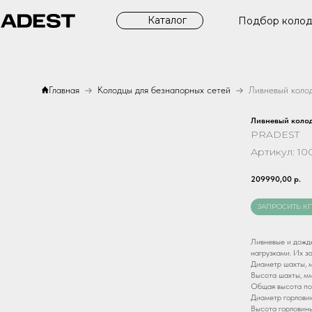
Каталог
Подбор коло
Главная
Колодцы для безнапорных сетей
Ливневый коло
Ливневый коло
PRADEST
Артикул:
10
209990,00
р.
ЗАПРОСИТЬ К
Ливневые и дожд
нагрузками. Их з
Диаметр шахты, м
Высота шахты, мм
Общая высота по
Диаметр горловин
Высота горловины