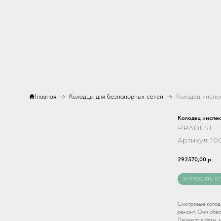
Главная
Колодцы для безнапорных сетей
Колодец инспе
PRADEST
Артикул:
10
292570,00
р.
ЗАПРОСИТЬ К
Смотровые колодц
ремонт. Они обес
Диаметр шахты, м