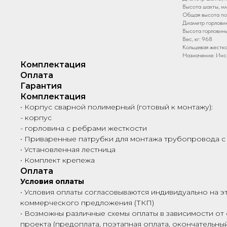
Высота шахты, мм
Общая высота по
Диаметр горловин
Высота горловины
Вес, кг: 968
Кольцевая жестко
Назначение: Инс
Комплектация
Оплата
Гарантия
Комплектация
• Корпус сварной полимерный (готовый к монтажу):
- корпус
- горловина с ребрами жесткости
• Приваренные патрубки для монтажа трубопровода с
• Установленная лестница
• Комплект крепежа
Оплата
Условия оплаты
• Условия оплаты согласовываются индивидуально на э
коммерческого предложения (ТКП)
• Возможны различные схемы оплаты в зависимости от 
проекта (предоплата, поэтапная оплата, окончательный