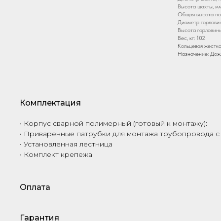
Высота шахты, мм
Общая высота по 
Диаметр горловин
Высота горловины
Вес, кг: 102
Кольцевая жестко
Назначение: Дож
Комплектация
• Корпус сварной полимерный (готовый к монтажу):
• Приваренные патрубки для монтажа трубопровода с
• Установленная лестница
• Комплект крепежа
Оплата
Гарантия