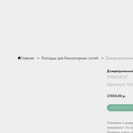
Главная
Колодцы для безнапорных сетей
Дождеприемный
Дождеприемный
PRADEST
Артикул:
10
27050,00
р.
ЗАПРОСИТЬ К
Ливневые и дожд
нагрузками. Их з
Диаметр шахты, 