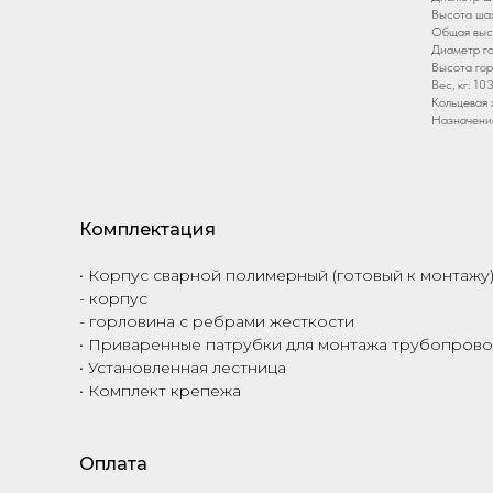
Высота шах
Общая высо
Диаметр го
Высота гор
Вес, кг: 10
Кольцевая 
Назначени
Комплектация
• Корпус сварной полимерный (готовый к монтажу)
- корпус
- горловина с ребрами жесткости
• Приваренные патрубки для монтажа трубопрово
• Установленная лестница
• Комплект крепежа
Оплата