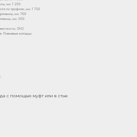
ты, мм: 1 250
та по профилю, мм: 1 750
рловины, мм: 700
ловины, мм: 500
3
жесткость:: SN2
е: Ливневые колодцы
:
да с помощью муфт или в стык