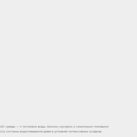
ой» среды — с потоками воды, песком, мусором и сезонными пиковыми
боту системы водоотведения даже в условиях интенсивных осадков.