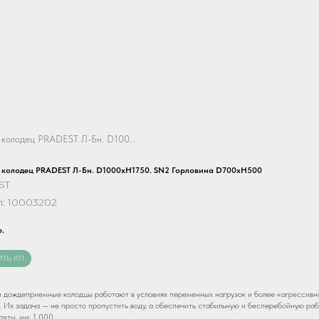
Ливневый колодец PRADEST Л-Бн. D1000хH1750. SN2 Горловина D700хH500
 колодец PRADEST Л-Бн. D1000хH1750. SN2 Горловина D700хH500
ST
л:
10003202
р.
ИТЬ КП
 дождеприемные колодцы работают в условиях переменных нагрузок и более «агрессивн
. Их задача — не просто пропустить воду, а обеспечить стабильную и бесперебойную ра
хты, мм: 1 000