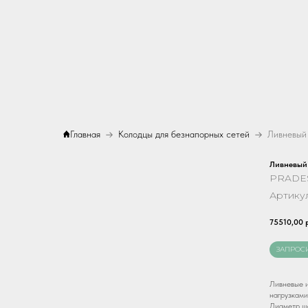
Главная
Колодцы для безнапорных сетей
Ливневый
PRADE
Артику
75510,00
ЗАПРОС
Ливневые и
нагрузками
Диаметр ша