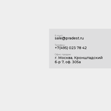
E‑mail꞉
sale@pradest.ru
Телефон꞉
+7(495) 023 78 42
Офис продаж꞉
г. Москва, Кронштадский
б‑р 7, оф. 305а