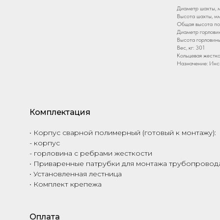
Диаметр шахты, м
Высота шахты, мм
Общая высота по
Диаметр горловин
Высота горловины
Вес, кг: 301
Кольцевая жестко
Назначение: Инс
Комплектация
• Корпус сварной полимерный (готовый к монтажу):
- корпус
- горловина с ребрами жесткости
• Приваренные патрубки для монтажа трубопровода
• Установленная лестница
• Комплект крепежа
Оплата