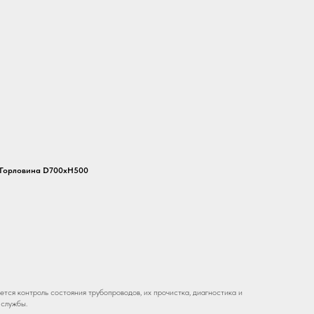
 Горловина D700хH500
тся контроль состояния трубопроводов, их прочистка, диагностика и
 службы.