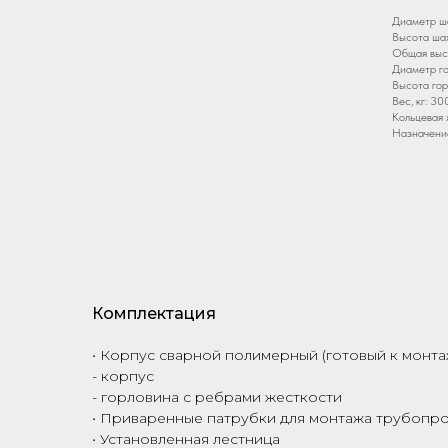
Диаметр ша
Высота шах
Общая высо
Диаметр го
Высота гор
Вес, кг: 30
Кольцевая 
Назначени
Комплектация
• Корпус сварной полимерный (готовый к монта
- корпус
- горловина с ребрами жесткости
• Приваренные патрубки для монтажа трубопро
• Установленная лестница