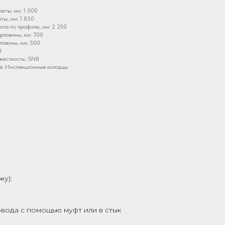
хты, мм: 1 000
ты, мм: 1 850
та по профилю, мм: 2 250
рловины, мм: 700
ловины, мм: 500
0
жесткость:: SN8
е: Инспекционные колодцы
жу):
вода с помощью муфт или в стык