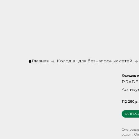
Главная
Колодцы для безнапорных сетей
Колодец 
PRADE
Артику
112 280
р.
ЗАПРОС
Смотровые 
ремонт. Он