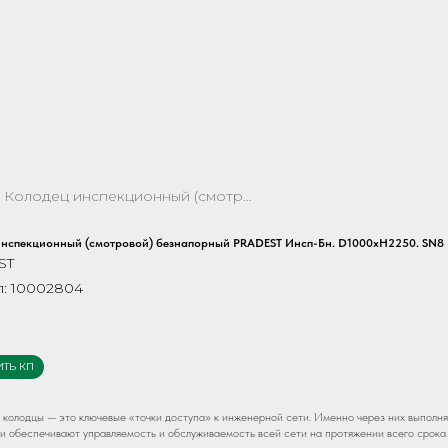
Колодец инспекционный (смотровой) безнапорный PRADEST Инсп-Бн. D1000хH2250. SN8 Горловина D700хH500
инспекционный (смотровой) безнапорный PRADEST Инсп-Бн. D1000хH2250. SN8
ST
л:
10002804
ИТЬ КП
колодцы — это ключевые «точки доступа» к инженерной сети. Именно через них выполняе
и обеспечивают управляемость и обслуживаемость всей сети на протяжении всего срока