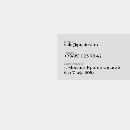
E‑mail꞉
sale@pradest.ru
Телефон꞉
+7(495) 023 78 42
Офис продаж꞉
г. Москва, Кронштадский
б‑р 7, оф. 305а