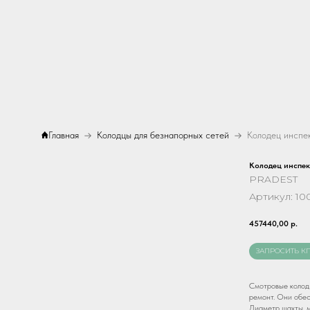
Главная
Колодцы для безнапорных сетей
Колодец инспе
PRADEST
Артикул:
10
457440,00
р.
ЗАПРОСИТЬ К
Смотровые колодц
ремонт. Они обес
Диаметр шахты, 