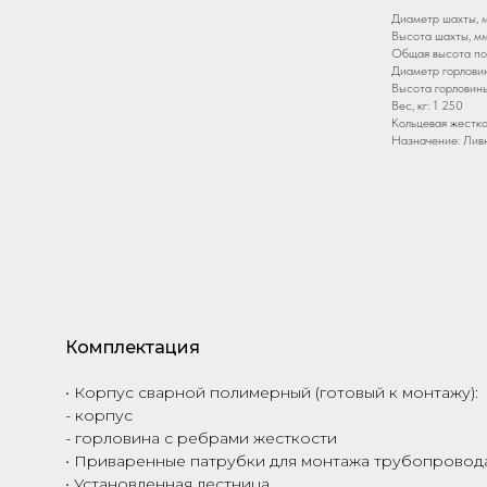
Диаметр шахты, 
Высота шахты, мм
Общая высота по
Диаметр горловин
Высота горловины
Вес, кг: 1 250
Кольцевая жестко
Назначение: Лив
Комплектация
• Корпус сварной полимерный (готовый к монтажу):
- корпус
- горловина с ребрами жесткости
• Приваренные патрубки для монтажа трубопровода
• Установленная лестница