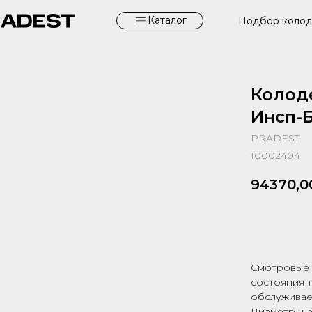
Каталог
Подбор коло
Колод
Инсп-Б
PRADEST
10002404
94370,0
Запрос
Смотровые 
состояния 
обслуживае
Диаметр шах