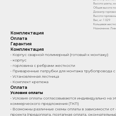
Высота шахты, мм
Общая высота по
Диаметр горловин
Высота горловины
Вес, кг: 1 029
Кольцевая жестко
Назначение: Лив
Комплектация
Оплата
Гарантия
Комплектация
• Корпус сварной полимерный (готовый к монтажу):
- корпус
- горловина с ребрами жесткости
• Приваренные патрубки для монтажа трубопровода с
• Установленная лестница
• Комплект крепежа
Оплата
Условия оплаты
• Условия оплаты согласовываются индивидуально на э
коммерческого предложения (ТКП)
• Возможны различные схемы оплаты в зависимости от 
проекта (предоплата, поэтапная оплата, окончательный