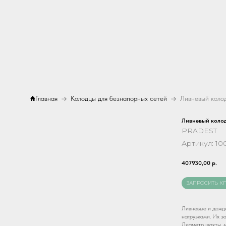
Главная
Колодцы для безнапорных сетей
Ливневый коло
PRADEST
Артикул:
10
407930,00
р.
ЗАПРОСИТЬ К
Ливневые и дожд
нагрузками. Их з
Диаметр шахты, 