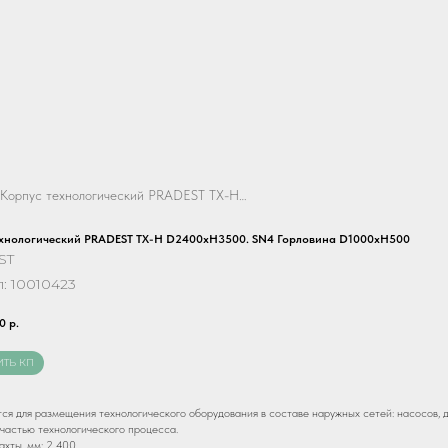
Корпус технологический PRADEST ТХ-Н D2400хH3500. SN4 Горловина D1000хH500
ехнологический PRADEST ТХ-Н D2400хH3500. SN4 Горловина D1000хH500
ST
л:
10010423
0
р.
ИТЬ КП
я для размещения технологического оборудования в составе наружных сетей: насосов, д
 частью технологического процесса.
хты, мм: 2 400