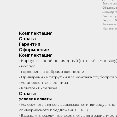
Высота шах
Общая высо
Диаметр го
Высота гор
Вес, кг: 1 7
Кольцевая 
Назначение
Комплектация
Оплата
Гарантия
Оформление
Комплектация
• Корпус сварной полимерный (готовый к монтажу)
- корпус
- горловина с ребрами жесткости
• Приваренные патрубки для монтажа трубопрово
• Установленная лестница
• Комплект крепежа
Оплата
Условия оплаты
• Условия оплаты согласовываются индивидуально 
коммерческого предложения (ТКП)
• Возможны различные схемы оплаты в зависимости