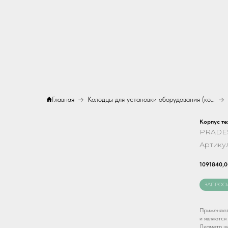
Главная
Колодцы для установки оборудования (корпуса)
Корпус т
PRADE
Артику
1091840,0
ЗАПРОС
Применяютс
и являются
Диаметр ша