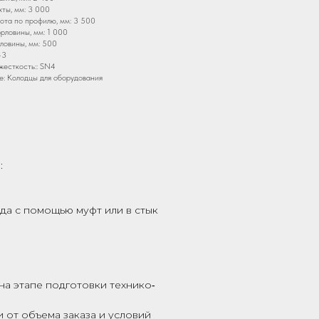
ты, мм: 3 000
та по профилю, мм: 3 500
рловины, мм: 1 000
ловины, мм: 500
43
жесткость:: SN4
: Колодцы для оборудования
:
да с помощью муфт или в стык
на этапе подготовки технико‑
 от объема заказа и условий