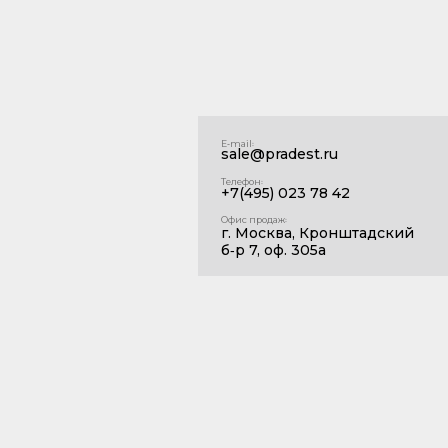
E‑mail꞉
sale@pradest.ru
Телефон꞉
+7(495) 023 78 42
Офис продаж꞉
г. Москва, Кронштадский
б‑р 7, оф. 305а