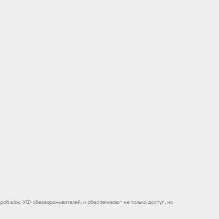
робилок, УФ‑обеззараживателей, и обеспечивают не только доступ, но