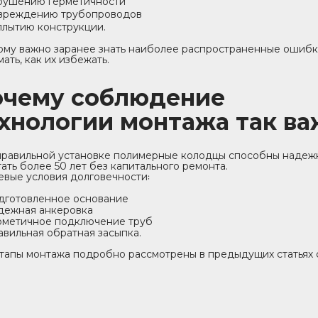
рушению герметичности
вреждению трубопроводов
плытию конструкции.
ому важно заранее знать наиболее распространенные ошибк
ать, как их избежать.
очему соблюдение
хнологии монтажа так в
правильной установке полимерные колодцы способны надеж
ать более 50 лет без капитального ремонта.
вые условия долговечности꞉
дготовленное основание
дежная анкеровка
рметичное подключение труб
авильная обратная засыпка.
тапы монтажа подробно рассмотрены в предыдущих статьях 