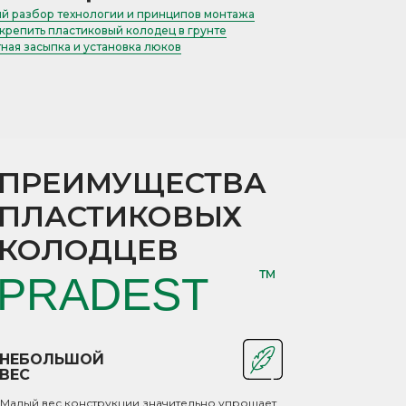
й разбор технологии и принципов монтажа
акрепить пластиковый колодец в грунте
ная засыпка и установка люков
ПРЕИМУЩЕСТВА
ПЛАСТИКОВЫХ
КОЛОДЦЕВ
ТМ
PRADEST
НЕБОЛЬШОЙ
ВЕС
Малый вес конструкции значительно упрощает