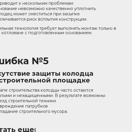
приводит к нескольким проблемам꞉
нование невозможно качественно уплотнить
лодец может сместиться при засыпке
еличивается риск всплытия конструкции.
льная технология требует выполнять монтаж только в
 котловане с подготовленным основанием.
шибка №5
сутствие защиты колодца
 строительной площадке
тапе строительства колодцы часто остаются
ытыми и незащищенными. В результате возможны꞉
езд строительной техники
вреждение патрубков
падание строительного мусора.
тать еще꞉