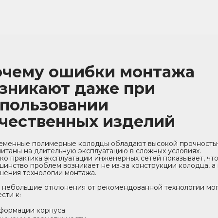
очему ошибки монтажа
зникают даже при
пользовании
чественных изделий
еменные полимерные колодцы обладают высокой прочность
читаны на длительную эксплуатацию в сложных условиях.
ко практика эксплуатации инженерных сетей показывает, чт
инство проблем возникает не из‑за конструкции колодца, а 
шения технологии монтажа.
 небольшие отклонения от рекомендованной технологии мог
сти к꞉
формации корпуса