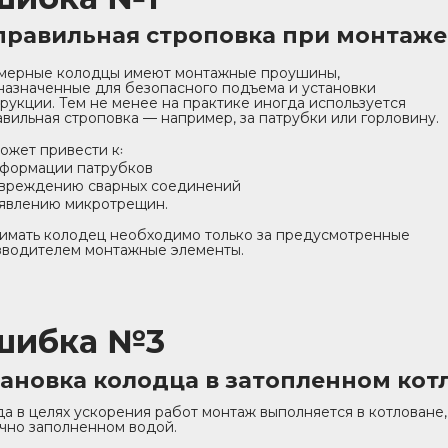
правильная строповка при монтаже
мерные колодцы имеют монтажные проушины,
азначенные для безопасного подъема и установки
рукции. Тем не менее на практике иногда используется
вильная строповка — например, за патрубки или горловину.
ожет привести к꞉
формации патрубков
вреждению сварных соединений
явлению микротрещин.
имать колодец необходимо только за предусмотренные
зводителем монтажные элементы.
шибка №3
тановка колодца в затопленном кот
а в целях ускорения работ монтаж выполняется в котловане,
чно заполненном водой.