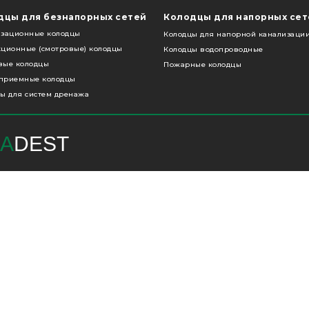
дцы для безнапорных сетей
Колодцы для напорных сет
изационные колодцы
Колодцы для напорной канализаци
ционные (смотровые) колодцы
Колодцы водопроводные
вые колодцы
Пожарные колодцы
приемные колодцы
ы для систем дренажа
A
DEST