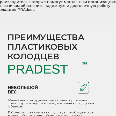
роизводителя, которые помогут монтажным организациям
аказчикам обеспечить надежную и долговечную работу
олодцев PRAdest.
ПРЕИМУЩЕСТВА
ПЛАСТИКОВЫХ
КОЛОДЦЕВ
ТМ
PRADEST
НЕБОЛЬШОЙ
ВЕС
Малый вес конструкции значительно упрощает
транспортировку, разгрузку и монтаж колодцев на
объекте.
В большинстве случаев отсутствует необходимость
в тяжелой строительной технике, что снижает