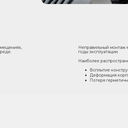
омещениях,
Неправильный монтаж 
реде.
годы эксплуатации.
Наиболее распространё
Всплытие констр
Деформация корп
Потеря герметичн