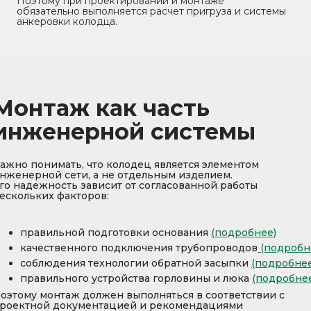
Поэтому при проектировании и монтаже
обязательно выполняется расчет пригруза и системы
анкеровки колодца.
Монтаж как часть
инженерной системы
ажно понимать, что колодец является элементом
нженерной сети, а не отдельным изделием.
го надежность зависит от согласованной работы
ескольких факторов:
правильной подготовки основания
(подробнее)
качественного подключения трубопроводов
(подробн
соблюдения технологии обратной засыпки
(подробнее
правильного устройства горловины и люка
(подробне
оэтому монтаж должен выполняться в соответствии с
роектной документацией и рекомендациями