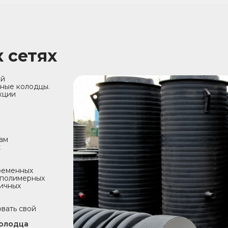
 сетях
ой
ные колодцы.
кции
ам
ж
ременных
 полимерных
личных
вать свой
колодца