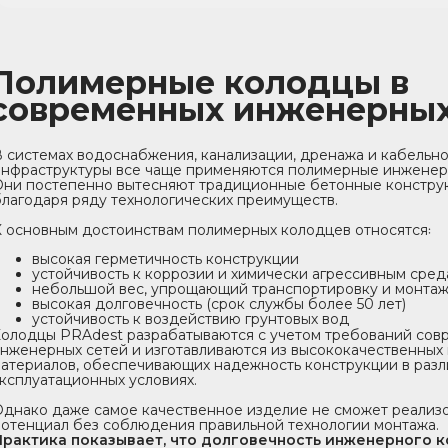
Полимерные колодцы в
современных инженерных
В системах водоснабжения, канализации, дренажа и кабельн
инфраструктуры все чаще применяются полимерные инженер
Они постепенно вытесняют традиционные бетонные констру
благодаря ряду технологических преимуществ.
К основным достоинствам полимерных колодцев относятся꞉
высокая герметичность конструкции
устойчивость к коррозии и химически агрессивным сред
небольшой вес, упрощающий транспортировку и монта
высокая долговечность (срок службы более 50 лет)
устойчивость к воздействию грунтовых вод
олодцы PRAdest разрабатываются с учетом требований сов
нженерных сетей и изготавливаются из высококачественных
атериалов, обеспечивающих надежность конструкции в раз
ксплуатационных условиях.
Однако даже самое качественное изделие не сможет реализо
потенциал без соблюдения правильной технологии монтажа.
Практика показывает, что долговечность инженерного 