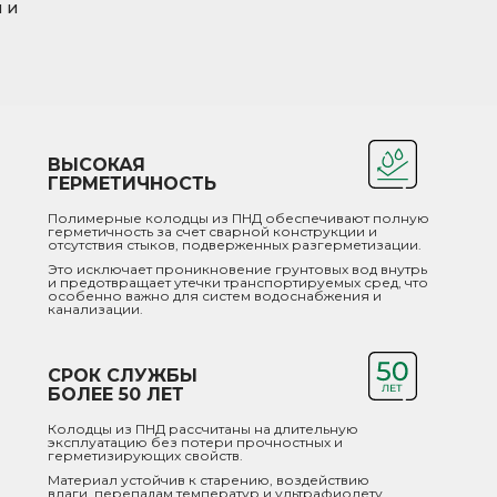
 и
ВЫСОКАЯ
ГЕРМЕТИЧНОСТЬ
Полимерные колодцы из ПНД обеспечивают полную
герметичность за счет сварной конструкции и
отсутствия стыков, подверженных разгерметизации.
Это исключает проникновение грунтовых вод внутрь
и предотвращает утечки транспортируемых сред, что
особенно важно для систем водоснабжения и
канализации.
СРОК СЛУЖБЫ
БОЛЕЕ 50 ЛЕТ
Колодцы из ПНД рассчитаны на длительную
эксплуатацию без потери прочностных и
герметизирующих свойств.
Материал устойчив к старению, воздействию
влаги, перепадам температур и ультрафиолету