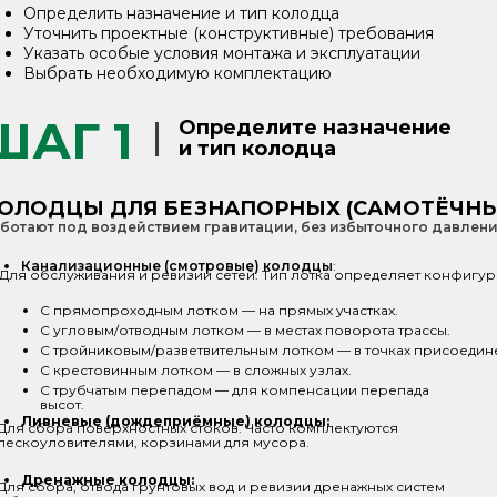
Определить назначение и тип колодца
Уточнить проектные (конструктивные) требования
Указать особые условия монтажа и эксплуатации
Выбрать необходимую комплектацию
ШАГ 1
Определите назначение
и тип колодца
ОЛОДЦЫ ДЛЯ БЕЗНАПОРНЫХ (САМОТЁЧНЫ
ботают под воздействием гравитации, без избыточного давлени
Канализационные (смотровые) колодцы
:
Для обслуживания и ревизии сетей. Тип лотка определяет конфигур
С прямопроходным лотком — на прямых участках.
С угловым/отводным лотком — в местах поворота трассы.
С тройниковым/разветвительным лотком — в точках присоедин
С крестовинным лотком — в сложных узлах.
С трубчатым перепадом — для компенсации перепада
высот.
Ливневые (дождеприёмные) колодцы:
Для сбора поверхностных стоков. Часто комплектуются
пескоуловителями, корзинами для мусора.
Дренажные колодцы:
Для сбора, отвода грунтовых вод и ревизии дренажных систем