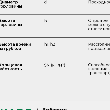
Диаметр
d
Проходное
горловины
Высота
Определяе
h
горловины
можно опу
относител
Высота врезки
h1, h2
Расстояни
патрубков
подводяще
Кольцевая
Способно
SN (кН/м²)
жёсткость
внешние н
транспорт)
Выберите