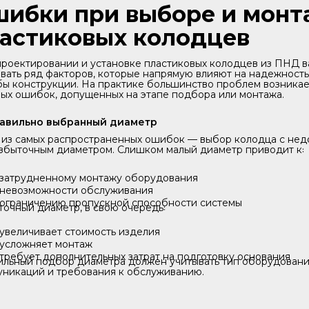
ибки при выборе и монт
астиковых колодцев
роектировании и установке пластиковых колодцев из ПНД 
вать ряд факторов, которые напрямую влияют на надежность
ы конструкции. На практике большинство проблем возникает
ых ошибок, допущенных на этапе подбора или монтажа.
авильно выбранный диаметр
 из самых распространенных ошибок — выбор колодца с нед
збыточным диаметром. Слишком малый диаметр приводит к꞉
затрудненному монтажу оборудования
невозможности обслуживания
ограничению пропускной способности системы
очный диаметр, в свою очередь꞉
увеличивает стоимость изделия
усложняет монтаж
требует дополнительных затрат на подготовку основания
льный подбор диаметра должен учитывать тип оборудовани
уникаций и требования к обслуживанию.