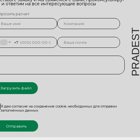
 и ответим на все интересующие вопросы
просить расчет
DES
+7
PR
Загрузить файл
Я даю согласие на сохранение cookie, необходимых для отправки
заполненных данных.
Отправить