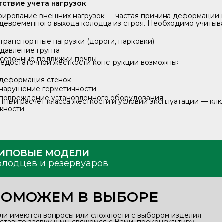
тствие учета нагрузок
рирование внешних нагрузок — частая причина деформации 
девременного выхода колодца из строя. Необходимо учитыва
транспортные нагрузки (дороги, парковки)
давление грунта
сезонные подвижки почвы
едостаточной жесткости конструкции возможны꞉
деформация стенок
нарушение герметичности
повреждение установленного оборудования
тный расчет класса жесткости и условий эксплуатации — кл
жности
ИПОВЫЕ МОДЕЛИ
олодцев и резервуаров
ПОМОЖЕМ В ВЫБОРЕ
ли имеются вопросы или сложности с выбором изделия
оставьте заявку и мы свяжемся с Вами, проконсультиру‑