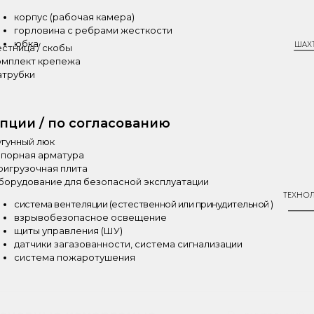
корпус (рабочая камера)
горловина с ребрами жесткости
юбка
ШАХ
стница / скобы
омплект крепежа
атрубки
пции / по согласованию
угунный люк
апорная арматура
ригрузочная плита
борудование для безопасной эксплуатации
ТЕХНО
система вентеляции (естественной или принудительной )
взрывобезопасное освещение
щиты управления (ШУ)
датчики загазованности, система сигнализации
система пожаротушения