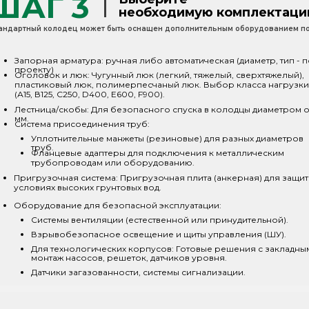
ШАГ 3
необходимую комплектац
андартный колодец может быть оснащен дополнительным оборудованием по
Запорная арматура: ручная либо автоматическая (диаметр, тип - 
проекту)
Оголовок и люк: Чугунный люк (легкий, тяжелый, сверхтяжелый),
пластиковый люк, полимерпесчаный люк. Выбор класса нагрузки
(А15, В125, С250, D400, Е600, F900).
Лестница/скобы: Для безопасного спуска в колодцы диаметром о
мм.
Система присоединения труб:
Уплотнительные манжеты (резиновые) для разных диаметров
труб.
Фланцевые адаптеры для подключения к металлическим
трубопроводам или оборудованию.
Пригрузочная система: Пригрузочная плита (анкерная) для защит
условиях высоких грунтовых вод.
Оборудование для безопасной эксплуатации:
Системы вентиляции (естественной или принудительной).
Взрывобезопасное освещение и щиты управления (ШУ).
Для технологических корпусов: Готовые решения с закладны
монтаж насосов, решеток, датчиков уровня.
Датчики загазованности, системы сигнализации.