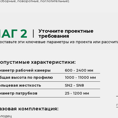
(сборные, поворотные, поглотительные).
АГ 2
Уточните проектные
требования
ставьте эти ключевые параметры из проекта или рассчита
опустимые характеристики:
иаметр рабочей камеры
600 - 2400 мм
бщая высота по профилю
1000 - 11000 мм
ольцевая жесткость
SN2 - SN8
иаметр патрубков
25 - 1200 мм
азовая комплектация:
олодец