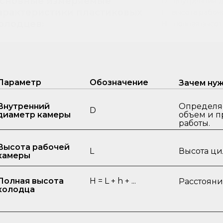
сновные измеряемые
D - внутренний 
арактеристики пластиковых
L - высота рабо
олодцев꞉
H - полная высо
Параметр
Обозначение
Зачем ну
Внутренний
Определя
D
диаметр камеры
объем и п
работы.
Высота рабочей
L
Высота ци
камеры
Полная высота
H = L + h + ...
Расстояние
колодца