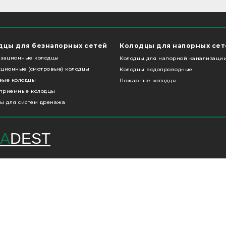
дцы для безнапорных сетей
Колодцы для напорных сет
изационные колодцы
Колодцы для напорной канализаци
ционные (смотровые) колодцы
Колодцы водопроводные
вые колодцы
Пожарные колодцы
приемные колодцы
ы для систем дренажа
A
DEST