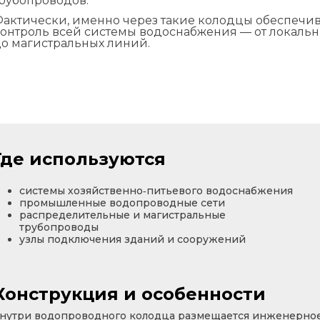
рубопроводов.
актически, именно через такие колодцы обеспечив
онтроль всей системы водоснабжения — от локальн
о магистральных линий.
Где используются
системы хозяйственно‑питьевого водоснабжения
промышленные водопроводные сети
распределительные и магистральные
трубопроводы
узлы подключения зданий и сооружений
Конструкция и особенности
нутри водопроводного колодца размещается инженерно