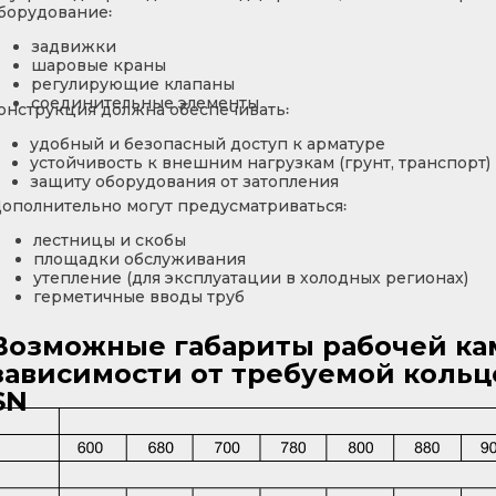
борудование꞉
задвижки
шаровые краны
регулирующие клапаны
соединительные элементы
онструкция должна обеспечивать꞉
удобный и безопасный доступ к арматуре
устойчивость к внешним нагрузкам (грунт, транспорт)
защиту оборудования от затопления
ополнительно могут предусматриваться꞉
лестницы и скобы
площадки обслуживания
утепление (для эксплуатации в холодных регионах)
герметичные вводы труб
Возможные габариты рабочей ка
зависимости от требуемой кольц
SN