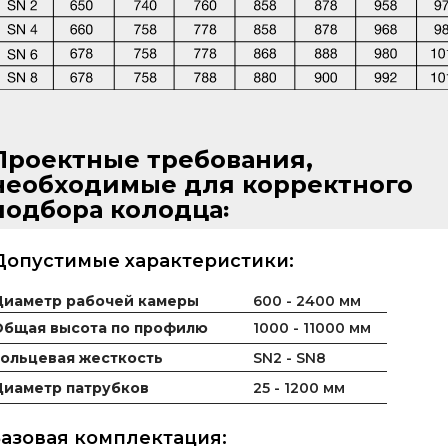
Проектные требования,
необходимые для корректного
подбора колодца꞉
Допустимые характеристики:
Диаметр рабочей камеры
600 - 2400 мм
Общая высота по профилю
1000 - 11000 мм
ольцевая жесткость
SN2 - SN8
Диаметр патрубков
25 - 1200 мм
азовая комплектация: