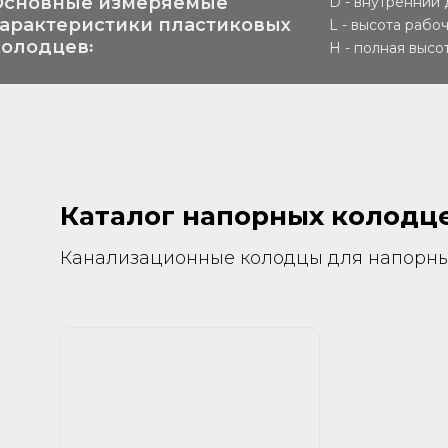
Основные измеряемые
D - внутренний
характеристики пластиковых
L - высота рабо
колодцев꞉
H - полная высо
Каталог напорных колодц
Канализационные колодцы для напорны