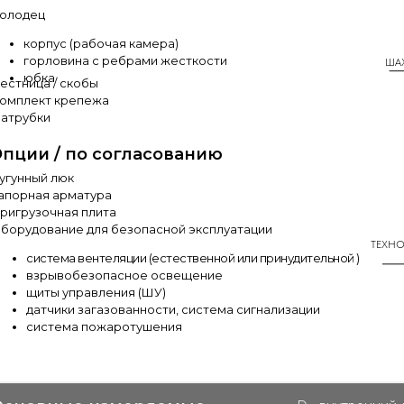
олодец
корпус (рабочая камера)
горловина с ребрами жесткости
ША
юбка
естница / скобы
омплект крепежа
атрубки
пции / по согласованию
угунный люк
апорная арматура
ригрузочная плита
борудование для безопасной эксплуатации
ТЕХН
система вентеляции (естественной или принудительной )
взрывобезопасное освещение
щиты управления (ШУ)
датчики загазованности, система сигнализации
система пожаротушения